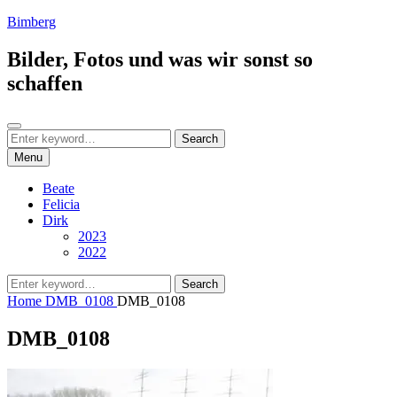
Skip
Bimberg
to
content
Bilder, Fotos und was wir sonst so
schaffen
Search
Search
Search
for:
Menu
Beate
Felicia
Dirk
2023
2022
Search
Search
for:
Home
DMB_0108
DMB_0108
DMB_0108